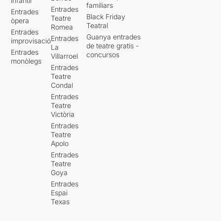
infantil
familiars
Entrades
Entrades
Black Friday
Teatre
òpera
Teatral
Romea
Entrades
Guanya entrades
Entrades
improvisació
de teatre gratis -
La
Entrades
concursos
Villarroel
monòlegs
Entrades
Teatre
Condal
Entrades
Teatre
Victòria
Entrades
Teatre
Apolo
Entrades
Teatre
Goya
Entrades
Espai
Texas