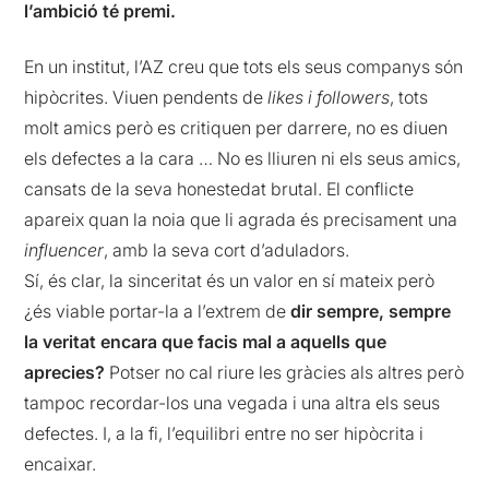
l’ambició té premi.
En un institut, l’AZ creu que tots els seus companys són
hipòcrites. Viuen pendents de
likes i followers
, tots
molt amics però es critiquen per darrere, no es diuen
els defectes a la cara … No es lliuren ni els seus amics,
cansats de la seva honestedat brutal. El conflicte
apareix quan la noia que li agrada és precisament una
influencer
, amb la seva cort d’aduladors.
Sí, és clar, la sinceritat és un valor en sí mateix però
¿és viable portar-la a l’extrem de
dir sempre, sempre
la veritat encara que facis mal a aquells que
aprecies?
Potser no cal riure les gràcies als altres però
tampoc recordar-los una vegada i una altra els seus
defectes. I, a la fi, l’equilibri entre no ser hipòcrita i
encaixar.