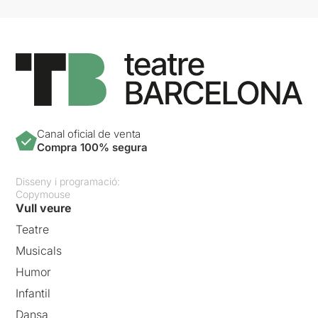
Canal oficial de venta
Compra 100% segura
Disseny i programació:
Copymouse
Vull veure
Teatre
Musicals
Humor
Infantil
Dansa