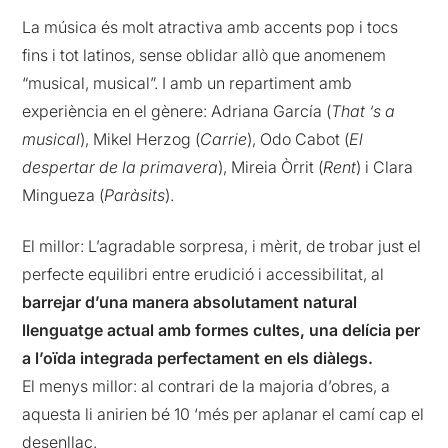
La música és molt atractiva amb accents pop i tocs
fins i tot latinos, sense oblidar allò que anomenem
“musical, musical”. I amb un repartiment amb
experiència en el gènere: Adriana García (
That ‘s a
musical
), Mikel Herzog (
Carrie
), Odo Cabot (
El
despertar de la primavera
), Mireia Òrrit (
Rent
) i Clara
Mingueza (
Paràsits
).
El millor: L’agradable sorpresa, i mèrit, de trobar just el
perfecte equilibri entre erudició i accessibilitat, al
barrejar d’una manera absolutament natural
llenguatge actual amb formes cultes, una delícia per
a l’oïda integrada perfectament en els diàlegs.
El menys millor: al contrari de la majoria d’obres, a
aquesta li anirien bé 10 ‘més per aplanar el camí cap el
desenllaç.