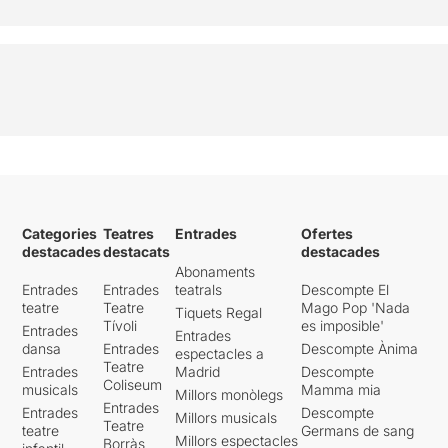
Categories
Teatres
Entrades
Ofertes
destacades
destacats
destacades
Abonaments
Entrades
Entrades
teatrals
Descompte El
teatre
Teatre
Mago Pop 'Nada
Tiquets Regal
Tívoli
es imposible'
Entrades
Entrades
dansa
Entrades
Descompte Ànima
espectacles a
Teatre
Entrades
Madrid
Descompte
Coliseum
musicals
Mamma mia
Millors monòlegs
Entrades
Entrades
Descompte
Millors musicals
Teatre
teatre
Germans de sang
Millors espectacles
Borràs