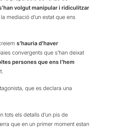
s’han volgut manipular i ridiculitzar
de la mediació d’un estat que ens
 creiem
s’hauria d’haver
n iaies convergents que s’han deixat
oltes persones que ens l’hem
t.
agonista, que es declara una
n tots els detalls d’un pis de
el terra que en un primer moment estan