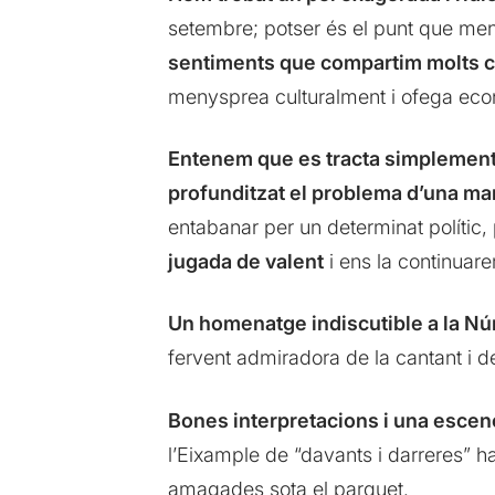
setembre; potser és el punt que men
sentiments que compartim molts c
menysprea culturalment i ofega ec
Entenem que es tracta simplement d
profunditzat el problema d’una ma
entabanar per un determinat polític
jugada de valent
i ens la continuare
Un homenatge indiscutible a la Núr
fervent admiradora de la cantant i de
Bones interpretacions i una escen
l’Eixample de “davants i darreres” ha
amagades sota el parquet.