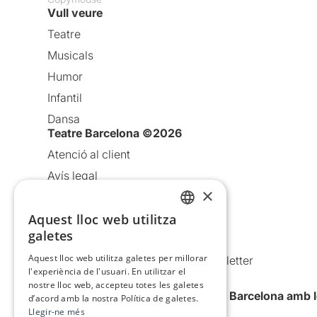
Vull veure
Teatre
Musicals
Humor
Infantil
Dansa
Teatre Barcelona ©2026
Atenció al client
Avís legal
×
Política de privacitat
Aquest lloc web utilitza
Política de cookies
CATALAN
galetes
Condicions d’ús
SPANISH
Aquest lloc web utilitza galetes per millorar
Comunicacions comercials i Newsletter
l'experiència de l'usuari. En utilitzar el
Anuncia’t
nostre lloc web, accepteu totes les galetes
Vull rebre la newsletter de Teatre Barcelona amb 
d’acord amb la nostra Política de galetes.
Llegir-ne més