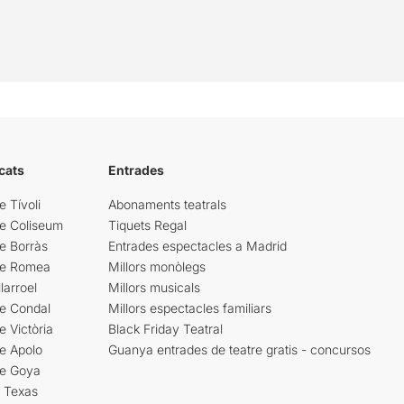
cats
Entrades
e Tívoli
Abonaments teatrals
re Coliseum
Tiquets Regal
e Borràs
Entrades espectacles a Madrid
re Romea
Millors monòlegs
larroel
Millors musicals
re Condal
Millors espectacles familiars
e Victòria
Black Friday Teatral
e Apolo
Guanya entrades de teatre gratis - concursos
re Goya
i Texas