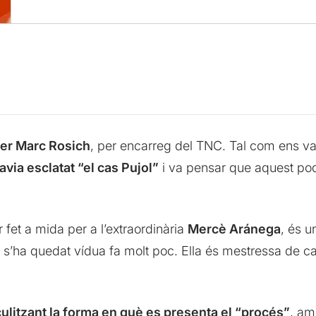
per Marc Rosich
, per encarreg del TNC. Tal com ens va
via esclatat “el cas Pujol”
i va pensar que aquest podi
fet a mida per a l’extraordinària
Mercè Aránega
, és u
 s’ha quedat vídua fa molt poc. Ella és mestressa de ca
culitzant la forma en què es presenta el “procés”
, am