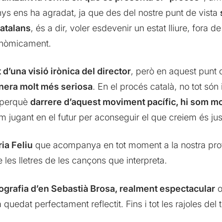
ys ens ha agradat, ja que des del nostre punt de vista
atalans
, és a dir, voler esdevenir un estat lliure, fora 
onòmicament.
’una visió irònica del director
, però en aquest punt
nera molt més seriosa
. En el procés català, no tot só
, perquè
darrere d’aquest moviment pacífic, hi som m
m jugant en el futur per aconseguir el que creiem és jus
ia Feliu
que acompanya en tot moment a la nostra prot
 les lletres de les cançons que interpreta.
ografia d’en Sebastià Brosa, realment espectacular
o
 quedat perfectament reflectit. Fins i tot les rajoles d