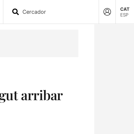
CAT
ESP
gut arribar