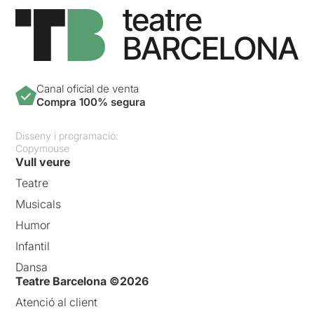
Canal oficial de venta
Compra 100% segura
Disseny i programació:
Copymouse
Vull veure
Teatre
Musicals
Humor
Infantil
Dansa
Teatre Barcelona ©2026
Atenció al client