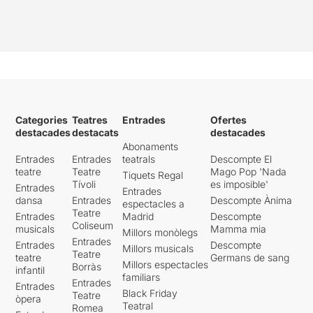
Categories
Teatres
Entrades
Ofertes
destacades
destacats
destacades
Abonaments
Entrades
Entrades
teatrals
Descompte El
teatre
Teatre
Mago Pop 'Nada
Tiquets Regal
Tívoli
es imposible'
Entrades
Entrades
dansa
Entrades
Descompte Ànima
espectacles a
Teatre
Entrades
Madrid
Descompte
Coliseum
musicals
Mamma mia
Millors monòlegs
Entrades
Entrades
Descompte
Millors musicals
Teatre
teatre
Germans de sang
Millors espectacles
Borràs
infantil
familiars
Entrades
Entrades
Black Friday
Teatre
òpera
Teatral
Romea