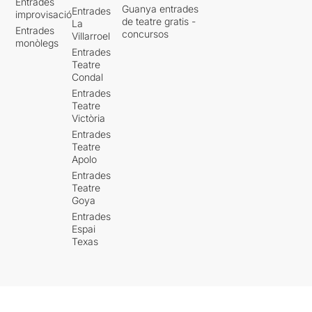
Entrades
Guanya entrades
Entrades
improvisació
de teatre gratis -
La
Entrades
concursos
Villarroel
monòlegs
Entrades
Teatre
Condal
Entrades
Teatre
Victòria
Entrades
Teatre
Apolo
Entrades
Teatre
Goya
Entrades
Espai
Texas