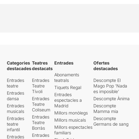
Categories
Teatres
Entrades
Ofertes
destacades
destacats
destacades
Abonaments
Entrades
Entrades
teatrals
Descompte El
teatre
Teatre
Mago Pop 'Nada
Tiquets Regal
Tívoli
es imposible'
Entrades
Entrades
dansa
Entrades
Descompte Ànima
espectacles a
Teatre
Entrades
Madrid
Descompte
Coliseum
musicals
Mamma mia
Millors monòlegs
Entrades
Entrades
Descompte
Millors musicals
Teatre
teatre
Germans de sang
Millors espectacles
Borràs
infantil
familiars
Entrades
Entrades