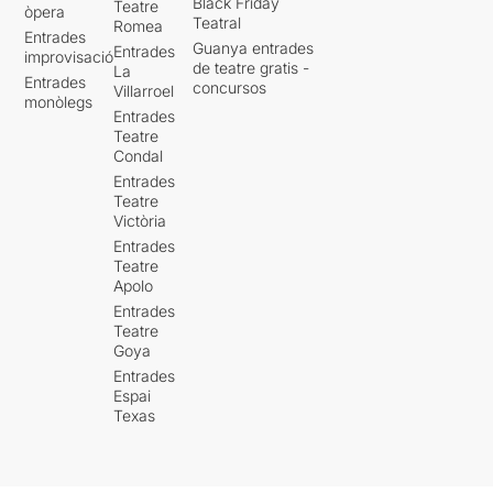
Black Friday
Teatre
òpera
Teatral
Romea
Entrades
Guanya entrades
Entrades
improvisació
de teatre gratis -
La
Entrades
concursos
Villarroel
monòlegs
Entrades
Teatre
Condal
Entrades
Teatre
Victòria
Entrades
Teatre
Apolo
Entrades
Teatre
Goya
Entrades
Espai
Texas