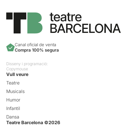
Canal oficial de venta
Compra 100% segura
Disseny i programació:
Copymouse
Vull veure
Teatre
Musicals
Humor
Infantil
Dansa
Teatre Barcelona ©2026