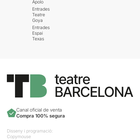
Apolo
Entrades
Teatre
Goya
Entrades
Espai
Texas
Canal oficial de venta
Compra 100% segura
Disseny i programació:
Copymouse