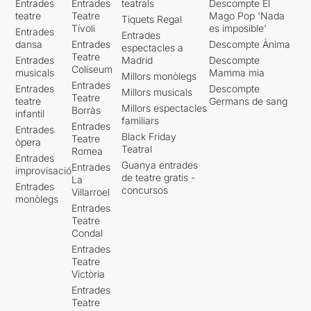
Entrades
Entrades
teatrals
Descompte El
teatre
Teatre
Mago Pop 'Nada
Tiquets Regal
Tívoli
es imposible'
Entrades
Entrades
dansa
Entrades
Descompte Ànima
espectacles a
Teatre
Entrades
Madrid
Descompte
Coliseum
musicals
Mamma mia
Millors monòlegs
Entrades
Entrades
Descompte
Millors musicals
Teatre
teatre
Germans de sang
Millors espectacles
Borràs
infantil
familiars
Entrades
Entrades
Black Friday
Teatre
òpera
Teatral
Romea
Entrades
Guanya entrades
Entrades
improvisació
de teatre gratis -
La
Entrades
concursos
Villarroel
monòlegs
Entrades
Teatre
Condal
Entrades
Teatre
Victòria
Entrades
Teatre