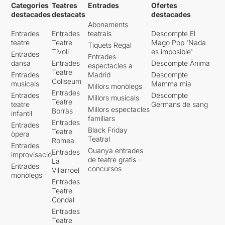
Categories
Teatres
Entrades
Ofertes
destacades
destacats
destacades
Abonaments
Entrades
Entrades
teatrals
Descompte El
teatre
Teatre
Mago Pop 'Nada
Tiquets Regal
Tívoli
es imposible'
Entrades
Entrades
dansa
Entrades
Descompte Ànima
espectacles a
Teatre
Entrades
Madrid
Descompte
Coliseum
musicals
Mamma mia
Millors monòlegs
Entrades
Entrades
Descompte
Millors musicals
Teatre
teatre
Germans de sang
Millors espectacles
Borràs
infantil
familiars
Entrades
Entrades
Black Friday
Teatre
òpera
Teatral
Romea
Entrades
Guanya entrades
Entrades
improvisació
de teatre gratis -
La
Entrades
concursos
Villarroel
monòlegs
Entrades
Teatre
Condal
Entrades
Teatre