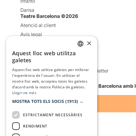
Infantil
Dansa
Teatre Barcelona ©2026
Atenció al client
Avís legal
×
Política de privacitat
Aquest lloc web utilitza
Política de cookies
CATALAN
galetes
Condicions d’ús
SPANISH
Aquest lloc web utilitza galetes per millorar
Comunicacions comercials i Newsletter
l'experiència de l'usuari. En utilitzar el
Anuncia’t
nostre lloc web, accepteu totes les galetes
Vull rebre la newsletter de Teatre Barcelona amb 
d’acord amb la nostra Política de galetes.
Llegir-ne més
MOSTRA TOTS ELS SOCIS
(1913) →
ESTRICTAMENT NECESSÀRIES
RENDIMENT