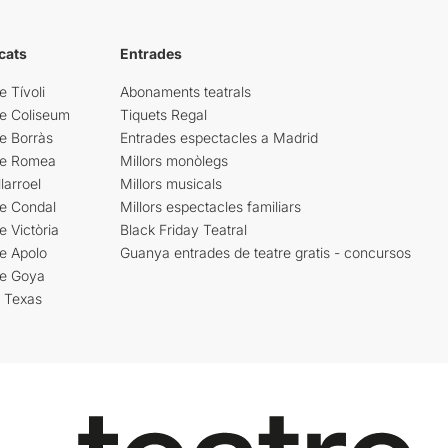
cats
Entrades
e Tívoli
Abonaments teatrals
re Coliseum
Tiquets Regal
e Borràs
Entrades espectacles a Madrid
re Romea
Millors monòlegs
larroel
Millors musicals
re Condal
Millors espectacles familiars
e Victòria
Black Friday Teatral
e Apolo
Guanya entrades de teatre gratis - concursos
re Goya
i Texas