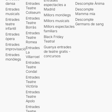
Entrades
dansa
Entrades
Descompte Ànima
espectacles a
Teatre
Entrades
Madrid
Descompte
Coliseum
musicals
Mamma mia
Millors monòlegs
Entrades
Entrades
Descompte
Millors musicals
Teatre
teatre
Germans de sang
Millors espectacles
Borràs
infantil
familiars
Entrades
Entrades
Black Friday
Teatre
òpera
Teatral
Romea
Entrades
Guanya entrades
Entrades
improvisació
de teatre gratis -
La
Entrades
concursos
Villarroel
monòlegs
Entrades
Teatre
Condal
Entrades
Teatre
Victòria
Entrades
Teatre
Apolo
Entrades
Teatre