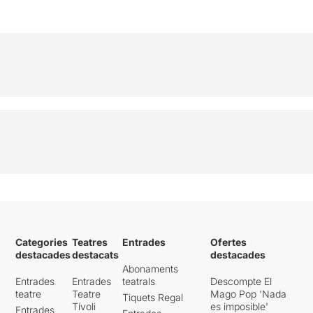
Categories
Teatres
Entrades
Ofertes
destacades
destacats
destacades
Abonaments
Entrades
Entrades
teatrals
Descompte El
teatre
Teatre
Mago Pop 'Nada
Tiquets Regal
Tívoli
es imposible'
Entrades