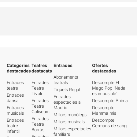
Categories
Teatres
Entrades
Ofertes
destacades
destacats
destacades
Abonaments
Entrades
Entrades
teatrals
Descompte El
teatre
Teatre
Mago Pop 'Nada
Tiquets Regal
Tívoli
es imposible'
Entrades
Entrades
dansa
Entrades
Descompte Ànima
espectacles a
Teatre
Entrades
Madrid
Descompte
Coliseum
musicals
Mamma mia
Millors monòlegs
Entrades
Entrades
Descompte
Millors musicals
Teatre
teatre
Germans de sang
Millors espectacles
Borràs
infantil
familiars
Entrades