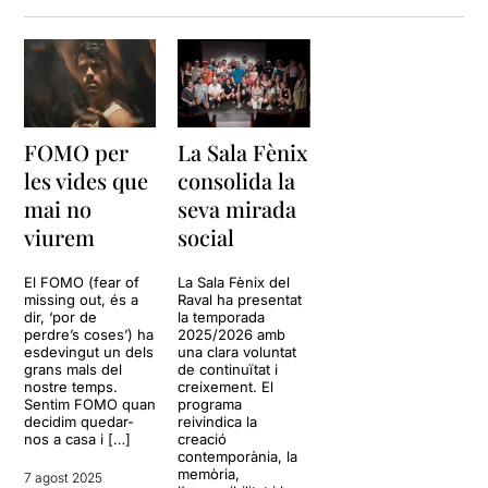
FOMO per
La Sala Fènix
les vides que
consolida la
mai no
seva mirada
viurem
social
El FOMO (fear of
La Sala Fènix del
missing out, és a
Raval ha presentat
dir, ‘por de
la temporada
perdre’s coses’) ha
2025/2026 amb
esdevingut un dels
una clara voluntat
grans mals del
de continuïtat i
nostre temps.
creixement. El
Sentim FOMO quan
programa
decidim quedar-
reivindica la
nos a casa i […]
creació
contemporània, la
memòria,
7 agost 2025