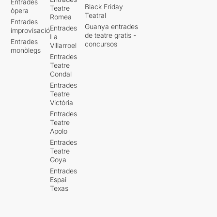
Entrades
Black Friday
Teatre
òpera
Teatral
Romea
Entrades
Guanya entrades
Entrades
improvisació
de teatre gratis -
La
Entrades
concursos
Villarroel
monòlegs
Entrades
Teatre
Condal
Entrades
Teatre
Victòria
Entrades
Teatre
Apolo
Entrades
Teatre
Goya
Entrades
Espai
Texas