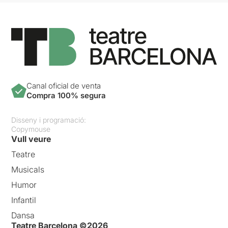
Canal oficial de venta
Compra 100% segura
Disseny i programació:
Copymouse
Vull veure
Teatre
Musicals
Humor
Infantil
Dansa
Teatre Barcelona ©2026