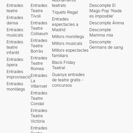
Entrades
Entrades
teatrals
Descompte El
teatre
Teatre
Mago Pop 'Nada
Tiquets Regal
Tívoli
es imposible'
Entrades
Entrades
dansa
Entrades
Descompte Ànima
espectacles a
Teatre
Entrades
Madrid
Descompte
Coliseum
musicals
Mamma mia
Millors monòlegs
Entrades
Entrades
Descompte
Millors musicals
Teatre
teatre
Germans de sang
Millors espectacles
Borràs
infantil
familiars
Entrades
Entrades
Black Friday
Teatre
òpera
Teatral
Romea
Entrades
Guanya entrades
Entrades
improvisació
de teatre gratis -
La
Entrades
concursos
Villarroel
monòlegs
Entrades
Teatre
Condal
Entrades
Teatre
Victòria
Entrades