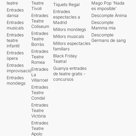
teatre
Teatre
Mago Pop 'Nada
Tiquets Regal
Tívoli
es imposible'
Entrades
Entrades
dansa
Entrades
Descompte Ànima
espectacles a
Teatre
Entrades
Madrid
Descompte
Coliseum
musicals
Mamma mia
Millors monòlegs
Entrades
Entrades
Descompte
Millors musicals
Teatre
teatre
Germans de sang
Millors espectacles
Borràs
infantil
familiars
Entrades
Entrades
Black Friday
Teatre
òpera
Teatral
Romea
Entrades
Guanya entrades
Entrades
improvisació
de teatre gratis -
La
Entrades
concursos
Villarroel
monòlegs
Entrades
Teatre
Condal
Entrades
Teatre
Victòria
Entrades
Teatre
Apolo