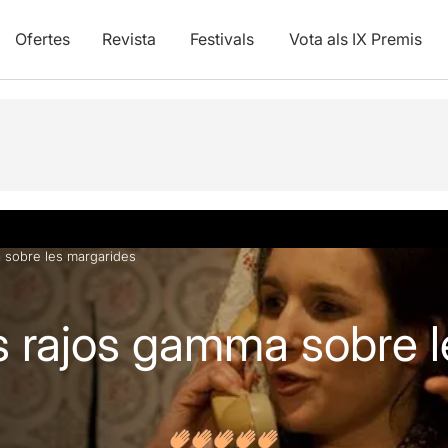
Ofertes
Revista
Festivals
Vota als IX Premis
vídeos
Opinions
a sobre les margarides
ls rajos gamma sobre l