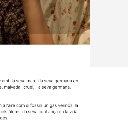
re amb la seva mare i la seva germana en
 malvada i cruel, i la seva germana,
 a l’aire com si fossin un gas verinós, la
els àtoms i la seva confiança en la vida,
ides.