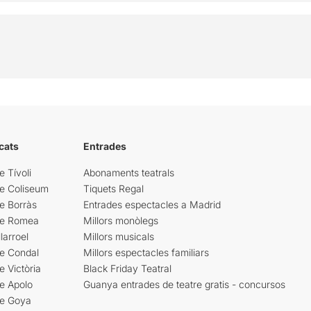
cats
Entrades
e Tívoli
Abonaments teatrals
re Coliseum
Tiquets Regal
e Borràs
Entrades espectacles a Madrid
re Romea
Millors monòlegs
larroel
Millors musicals
re Condal
Millors espectacles familiars
e Victòria
Black Friday Teatral
e Apolo
Guanya entrades de teatre gratis - concursos
re Goya