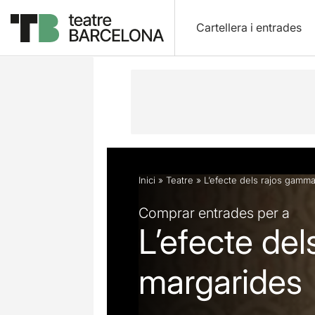
Cartellera i entrades
Descripció
Fitxa artística
Fotos i 
Inici
»
Teatre
»
L’efecte dels rajos gamm
Comprar entrades per a
L’efecte de
margarides