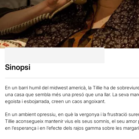
Sinopsi
En un barri humil del midwest americà, la Tillie ha de sobreviu
una casa que sembla més una presó que una llar. La seva mare,
egoista i esbojarrada, creen un caos angoixant.
En un ambient opressiu, en què la vergonya i la frustració suren
Tillie aconsegueix mantenir vius els seus somnis, el seu amor p
en l’esperança i en l’efecte dels rajos gamma sobre les margar