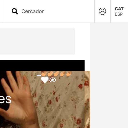
CAT
ESP
es