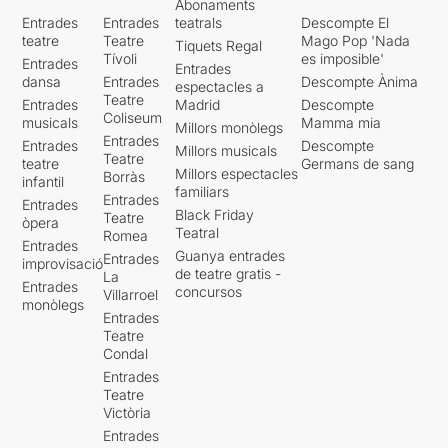
Abonaments
Entrades
Entrades
teatrals
Descompte El
teatre
Teatre
Mago Pop 'Nada
Tiquets Regal
Tívoli
es imposible'
Entrades
Entrades
dansa
Entrades
Descompte Ànima
espectacles a
Teatre
Entrades
Madrid
Descompte
Coliseum
musicals
Mamma mia
Millors monòlegs
Entrades
Entrades
Descompte
Millors musicals
Teatre
teatre
Germans de sang
Millors espectacles
Borràs
infantil
familiars
Entrades
Entrades
Black Friday
Teatre
òpera
Teatral
Romea
Entrades
Guanya entrades
Entrades
improvisació
de teatre gratis -
La
Entrades
concursos
Villarroel
monòlegs
Entrades
Teatre
Condal
Entrades
Teatre
Victòria
Entrades