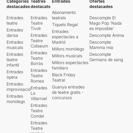
Categories
Teatres
Entrades
Ofertes
destacades
destacats
destacades
Abonaments
Entrades
Entrades
teatrals
Descompte El
teatre
Teatre
Mago Pop 'Nada
Tiquets Regal
Tívoli
es imposible'
Entrades
Entrades
dansa
Entrades
Descompte Ànima
espectacles a
Teatre
Entrades
Madrid
Descompte
Coliseum
musicals
Mamma mia
Millors monòlegs
Entrades
Entrades
Descompte
Millors musicals
Teatre
teatre
Germans de sang
Millors espectacles
Borràs
infantil
familiars
Entrades
Entrades
Black Friday
Teatre
òpera
Teatral
Romea
Entrades
Guanya entrades
Entrades
improvisació
de teatre gratis -
La
Entrades
concursos
Villarroel
monòlegs
Entrades
Teatre
Condal
Entrades
Teatre