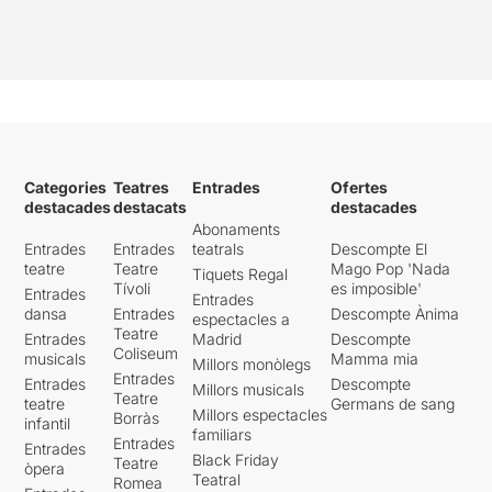
Categories
Teatres
Entrades
Ofertes
destacades
destacats
destacades
Abonaments
Entrades
Entrades
teatrals
Descompte El
teatre
Teatre
Mago Pop 'Nada
Tiquets Regal
Tívoli
es imposible'
Entrades
Entrades
dansa
Entrades
Descompte Ànima
espectacles a
Teatre
Entrades
Madrid
Descompte
Coliseum
musicals
Mamma mia
Millors monòlegs
Entrades
Entrades
Descompte
Millors musicals
Teatre
teatre
Germans de sang
Millors espectacles
Borràs
infantil
familiars
Entrades
Entrades
Black Friday
Teatre
òpera
Teatral
Romea