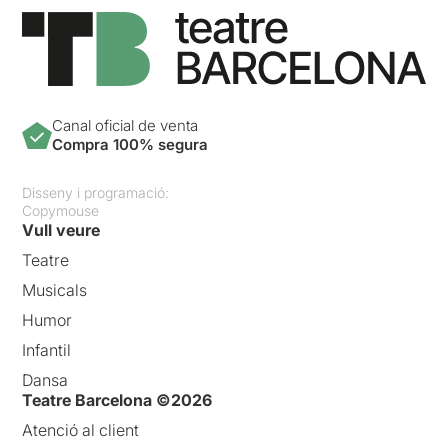
Canal oficial de venta
Compra 100% segura
Disseny i programació:
Copymouse
Vull veure
Teatre
Musicals
Humor
Infantil
Dansa
Teatre Barcelona ©2026
Atenció al client