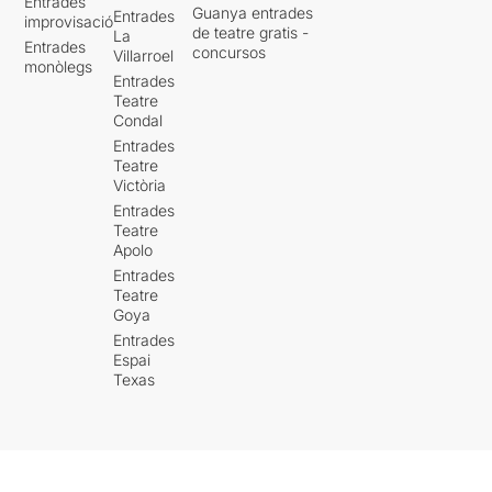
Entrades
Guanya entrades
Entrades
improvisació
de teatre gratis -
La
Entrades
concursos
Villarroel
monòlegs
Entrades
Teatre
Condal
Entrades
Teatre
Victòria
Entrades
Teatre
Apolo
Entrades
Teatre
Goya
Entrades
Espai
Texas