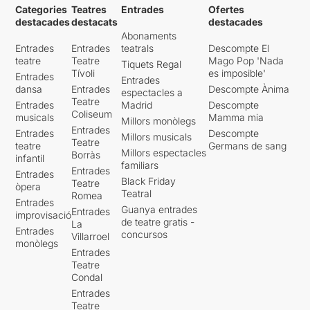
Categories
Teatres
Entrades
Ofertes
destacades
destacats
destacades
Abonaments
Entrades
Entrades
teatrals
Descompte El
teatre
Teatre
Mago Pop 'Nada
Tiquets Regal
Tívoli
es imposible'
Entrades
Entrades
dansa
Entrades
Descompte Ànima
espectacles a
Teatre
Entrades
Madrid
Descompte
Coliseum
musicals
Mamma mia
Millors monòlegs
Entrades
Entrades
Descompte
Millors musicals
Teatre
teatre
Germans de sang
Millors espectacles
Borràs
infantil
familiars
Entrades
Entrades
Black Friday
Teatre
òpera
Teatral
Romea
Entrades
Guanya entrades
Entrades
improvisació
de teatre gratis -
La
Entrades
concursos
Villarroel
monòlegs
Entrades
Teatre
Condal
Entrades
Teatre