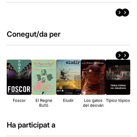
Conegut/da per
Foscor
El Regne
Eludir
Los gatos
Típico tópico
Mo
Bufó
del desván
Ha participat a