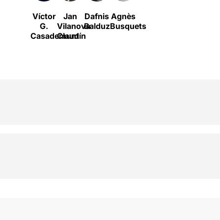
Víctor
Jan
Dafnis
Agnès
G.
Vilanova
Balduz
Busquets
Casademunt
Claudín