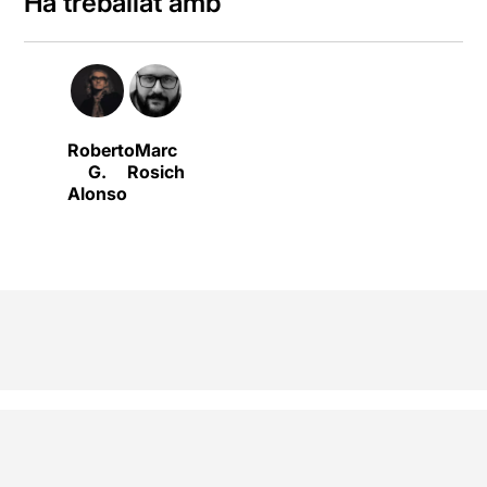
Ha treballat amb
Roberto
Marc
G.
Rosich
Alonso