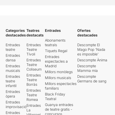
Categories
Teatres
Entrades
Ofertes
destacades
destacats
destacades
Abonaments
Entrades
Entrades
teatrals
Descompte El
teatre
Teatre
Mago Pop 'Nada
Tiquets Regal
Tívoli
es imposible'
Entrades
Entrades
dansa
Entrades
Descompte Ànima
espectacles a
Teatre
Entrades
Madrid
Descompte
Coliseum
musicals
Mamma mia
Millors monòlegs
Entrades
Entrades
Descompte
Millors musicals
Teatre
teatre
Germans de sang
Millors espectacles
Borràs
infantil
familiars
Entrades
Entrades
Black Friday
Teatre
òpera
Teatral
Romea
Entrades
Guanya entrades
Entrades
improvisació
de teatre gratis -
La
Entrades
concursos
Villarroel