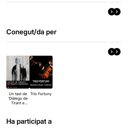
Conegut/da per
Un tast de
Trio Fortuny
'Diàlegs de
Tirant e
Carmesina'
Ha participat a