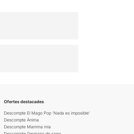
Ofertes destacades
Descompte El Mago Pop 'Nada es imposible'
Descompte Ànima
Descompte Mamma mia
Descompte Germans de sang