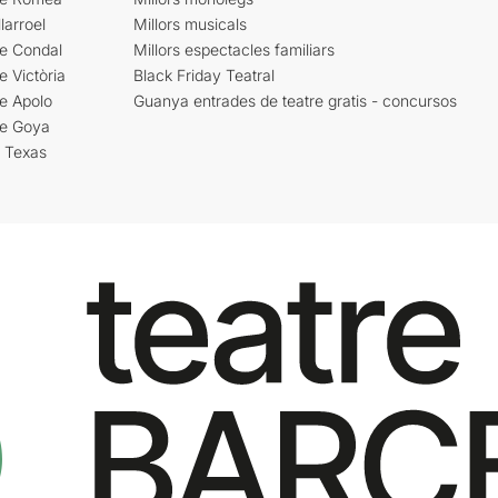
larroel
Millors musicals
re Condal
Millors espectacles familiars
e Victòria
Black Friday Teatral
e Apolo
Guanya entrades de teatre gratis - concursos
re Goya
i Texas