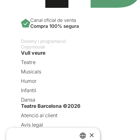
Canal oficial de venta
Compra 100% segura
Disseny i programació:
Copymouse
Vull veure
Teatre
Musicals
Humor
Infantil
Dansa
Teatre Barcelona ©2026
Atenció al client
Avís legal
×
Política de privacitat