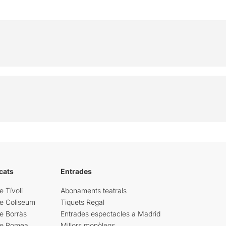
cats
Entrades
e Tívoli
Abonaments teatrals
re Coliseum
Tiquets Regal
e Borràs
Entrades espectacles a Madrid
re Romea
Millors monòlegs