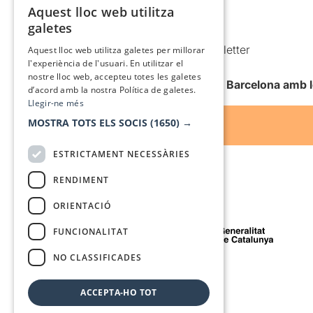
Política de cookies
Aquest lloc web utilitza
CATALAN
galetes
Condicions d’ús
SPANISH
Comunicacions comercials i Newsletter
Aquest lloc web utilitza galetes per millorar
l'experiència de l'usuari. En utilitzar el
Anuncia’t
nostre lloc web, accepteu totes les galetes
Vull rebre la newsletter de Teatre Barcelona amb 
d’acord amb la nostra Política de galetes.
Llegir-ne més
MOSTRA TOTS ELS SOCIS
(1650) →
ESTRICTAMENT NECESSÀRIES
RENDIMENT
ORIENTACIÓ
Amb el suport de
FUNCIONALITAT
NO CLASSIFICADES
Mitjà de comunicació associat a
ACCEPTA-HO TOT