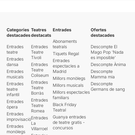
Categories
Teatres
Entrades
Ofertes
destacades
destacats
destacades
Abonaments
Entrades
Entrades
teatrals
Descompte El
teatre
Teatre
Mago Pop 'Nada
Tiquets Regal
Tívoli
es imposible'
Entrades
Entrades
dansa
Entrades
Descompte Ànima
espectacles a
Teatre
Entrades
Madrid
Descompte
Coliseum
musicals
Mamma mia
Millors monòlegs
Entrades
Entrades
Descompte
Millors musicals
Teatre
teatre
Germans de sang
Millors espectacles
Borràs
infantil
familiars
Entrades
Entrades
Black Friday
Teatre
òpera
Teatral
Romea
Entrades
Guanya entrades
Entrades
improvisació
de teatre gratis -
La
Entrades
concursos
Villarroel
monòlegs