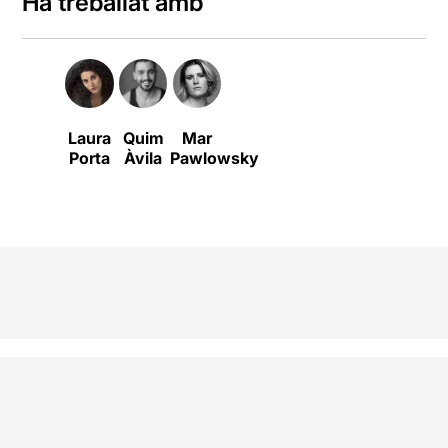
Ha treballat amb
Laura
Quim
Mar
Porta
Àvila
Pawlowsky