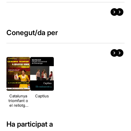
Conegut/da per
Catalunya
Captius
triomfant o
el rellotge
sense
agulles
Ha participat a