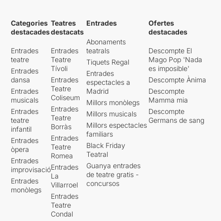
Categories
Teatres
Entrades
Ofertes
destacades
destacats
destacades
Abonaments
Entrades
Entrades
teatrals
Descompte El
teatre
Teatre
Mago Pop 'Nada
Tiquets Regal
Tívoli
es imposible'
Entrades
Entrades
dansa
Entrades
Descompte Ànima
espectacles a
Teatre
Entrades
Madrid
Descompte
Coliseum
musicals
Mamma mia
Millors monòlegs
Entrades
Entrades
Descompte
Millors musicals
Teatre
teatre
Germans de sang
Millors espectacles
Borràs
infantil
familiars
Entrades
Entrades
Black Friday
Teatre
òpera
Teatral
Romea
Entrades
Guanya entrades
Entrades
improvisació
de teatre gratis -
La
Entrades
concursos
Villarroel
monòlegs
Entrades
Teatre
Condal