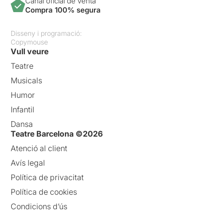
Canal oficial de venta
Compra 100% segura
Disseny i programació:
Copymouse
Vull veure
Teatre
Musicals
Humor
Infantil
Dansa
Teatre Barcelona ©2026
Atenció al client
Avís legal
Política de privacitat
Política de cookies
Condicions d’ús