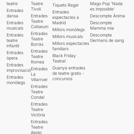
teatre
Teatre
Mago Pop 'Nada
Tiquets Regal
Tívoli
es imposible'
Entrades
Entrades
dansa
Entrades
Descompte Ànima
espectacles a
Teatre
Entrades
Madrid
Descompte
Coliseum
musicals
Mamma mia
Millors monòlegs
Entrades
Entrades
Descompte
Millors musicals
Teatre
teatre
Germans de sang
Millors espectacles
Borràs
infantil
familiars
Entrades
Entrades
Black Friday
Teatre
òpera
Teatral
Romea
Entrades
Guanya entrades
Entrades
improvisació
de teatre gratis -
La
Entrades
concursos
Villarroel
monòlegs
Entrades
Teatre
Condal
Entrades
Teatre
Victòria
Entrades
Teatre
Apolo