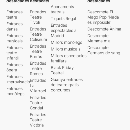
destacades
destacats
destacades
Abonaments
Entrades
Entrades
teatrals
Descompte El
teatre
Teatre
Mago Pop 'Nada
Tiquets Regal
Tívoli
es imposible'
Entrades
Entrades
dansa
Entrades
Descompte Ànima
espectacles a
Teatre
Entrades
Madrid
Descompte
Coliseum
musicals
Mamma mia
Millors monòlegs
Entrades
Entrades
Descompte
Millors musicals
Teatre
teatre
Germans de sang
Millors espectacles
Borràs
infantil
familiars
Entrades
Entrades
Black Friday
Teatre
òpera
Teatral
Romea
Entrades
Guanya entrades
Entrades
improvisació
de teatre gratis -
La
Entrades
concursos
Villarroel
monòlegs
Entrades
Teatre
Condal
Entrades
Teatre
Victòria