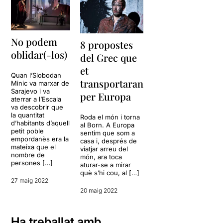
No podem
8 propostes
oblidar(-los)
del Grec que
et
Quan l’Slobodan
transportaran
Minic va marxar de
Sarajevo i va
per Europa
aterrar a l’Escala
va descobrir que
la quantitat
Roda el món i torna
d’habitants d’aquell
al Born. A Europa
petit poble
sentim que som a
empordanès era la
casa i, després de
mateixa que el
viatjar arreu del
nombre de
món, ara toca
persones […]
aturar-se a mirar
què s’hi cou, al […]
27 maig 2022
20 maig 2022
Ha treballat amb