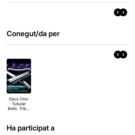
Conegut/da per
Opus One:
Tubular
Bells. Tribut
a Mike
Oldfield
Ha participat a