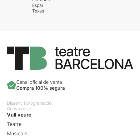
Espai
Texas
Canal oficial de venta
Compra 100% segura
Disseny i programació:
Copymouse
Vull veure
Teatre
Musicals