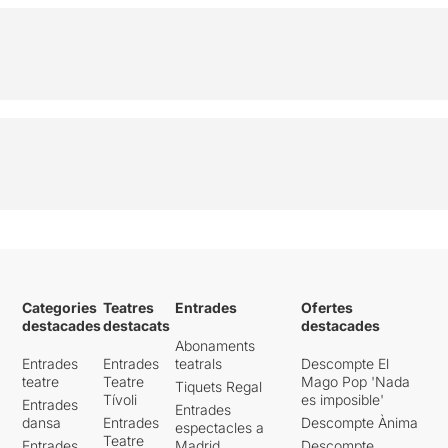
Categories
Teatres
Entrades
Ofertes
destacades
destacats
destacades
Abonaments
Entrades
Entrades
teatrals
Descompte El
teatre
Teatre
Mago Pop 'Nada
Tiquets Regal
Tívoli
es imposible'
Entrades
Entrades
dansa
Entrades
Descompte Ànima
espectacles a
Teatre
Entrades
Madrid
Descompte