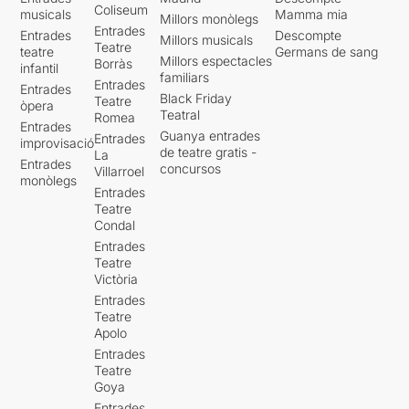
Coliseum
musicals
Mamma mia
Millors monòlegs
Entrades
Entrades
Descompte
Millors musicals
Teatre
teatre
Germans de sang
Millors espectacles
Borràs
infantil
familiars
Entrades
Entrades
Black Friday
Teatre
òpera
Teatral
Romea
Entrades
Guanya entrades
Entrades
improvisació
de teatre gratis -
La
Entrades
concursos
Villarroel
monòlegs
Entrades
Teatre
Condal
Entrades
Teatre
Victòria
Entrades
Teatre
Apolo
Entrades
Teatre
Goya
Entrades