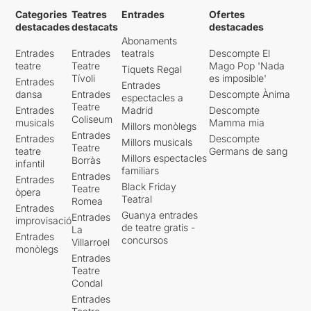
Categories
Teatres
Entrades
Ofertes
destacades
destacats
destacades
Abonaments
Entrades
Entrades
teatrals
Descompte El
teatre
Teatre
Mago Pop 'Nada
Tiquets Regal
Tívoli
es imposible'
Entrades
Entrades
dansa
Entrades
Descompte Ànima
espectacles a
Teatre
Entrades
Madrid
Descompte
Coliseum
musicals
Mamma mia
Millors monòlegs
Entrades
Entrades
Descompte
Millors musicals
Teatre
teatre
Germans de sang
Millors espectacles
Borràs
infantil
familiars
Entrades
Entrades
Black Friday
Teatre
òpera
Teatral
Romea
Entrades
Guanya entrades
Entrades
improvisació
de teatre gratis -
La
Entrades
concursos
Villarroel
monòlegs
Entrades
Teatre
Condal
Entrades