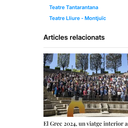
Teatre Tantarantana
Teatre Lliure - Montjuïc
Articles relacionats
El Grec 2024, un viatge interior a