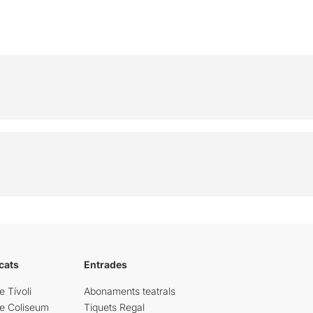
cats
Entrades
e Tívoli
Abonaments teatrals
re Coliseum
Tiquets Regal