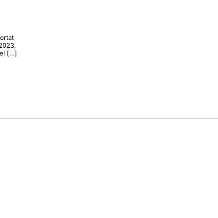
ortat
 2023,
el […]