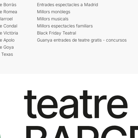
e Borràs
Entrades espectacles a Madrid
re Romea
Millors monòlegs
larroel
Millors musicals
re Condal
Millors espectacles familiars
e Victòria
Black Friday Teatral
e Apolo
Guanya entrades de teatre gratis - concursos
re Goya
i Texas