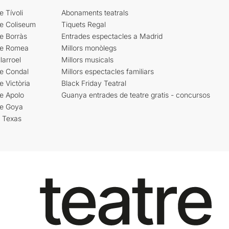
e Tívoli
Abonaments teatrals
re Coliseum
Tiquets Regal
e Borràs
Entrades espectacles a Madrid
re Romea
Millors monòlegs
larroel
Millors musicals
re Condal
Millors espectacles familiars
e Victòria
Black Friday Teatral
e Apolo
Guanya entrades de teatre gratis - concursos
re Goya
i Texas