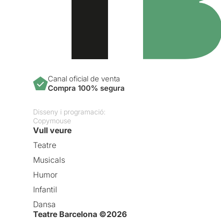
Canal oficial de venta
Compra 100% segura
Disseny i programació:
Copymouse
Vull veure
Teatre
Musicals
Humor
Infantil
Dansa
Teatre Barcelona ©2026