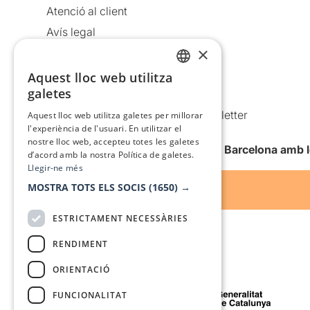
Atenció al client
Avís legal
×
Política de privacitat
Política de cookies
Aquest lloc web utilitza
CATALAN
galetes
Condicions d’ús
SPANISH
Comunicacions comercials i Newsletter
Aquest lloc web utilitza galetes per millorar
l'experiència de l'usuari. En utilitzar el
Anuncia’t
nostre lloc web, accepteu totes les galetes
Vull rebre la newsletter de Teatre Barcelona amb 
d’acord amb la nostra Política de galetes.
Llegir-ne més
MOSTRA TOTS ELS SOCIS
(1650) →
ESTRICTAMENT NECESSÀRIES
RENDIMENT
ORIENTACIÓ
Amb el suport de
FUNCIONALITAT