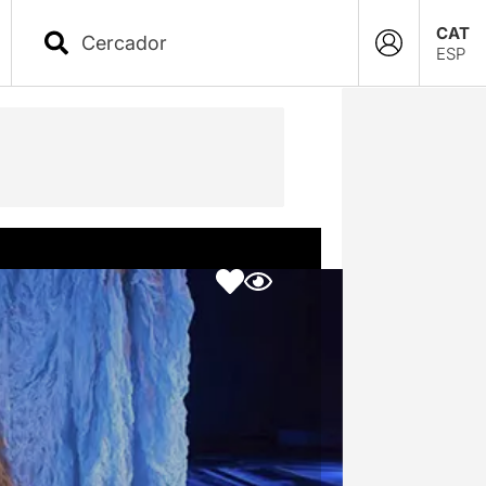
CAT
ESP