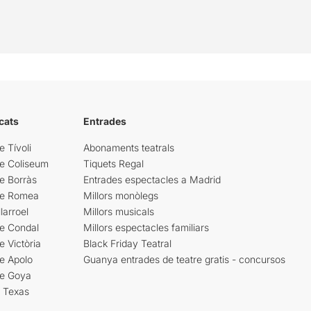
cats
Entrades
e Tívoli
Abonaments teatrals
re Coliseum
Tiquets Regal
e Borràs
Entrades espectacles a Madrid
re Romea
Millors monòlegs
larroel
Millors musicals
re Condal
Millors espectacles familiars
e Victòria
Black Friday Teatral
e Apolo
Guanya entrades de teatre gratis - concursos
re Goya
i Texas