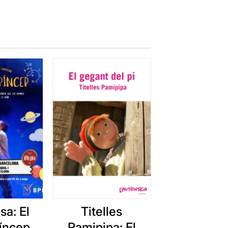
a: El
Titelles
ríncep
Pamipipa: El