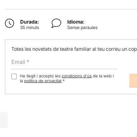
Durada:
Idioma:
35 minuts
Sense paraules
Totes les novetats de teatre familiar al teu correu un co
He llegit i accepto les
condicions d'ús
de la web i
la
política de privacitat
.
*