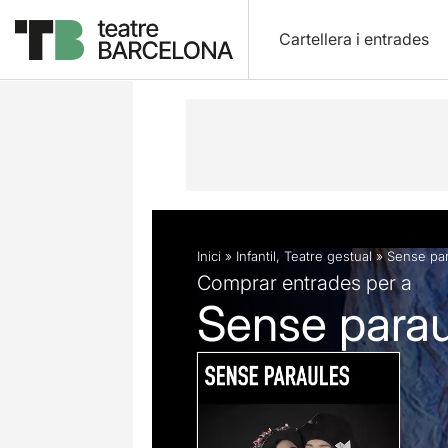
Cartellera i entrades
Descripció
Fitxa artística
Fotos i 
Inici
»
Infantil
,
Teatre gestual
»
Sense pa
Comprar entrades per a
Sense parau