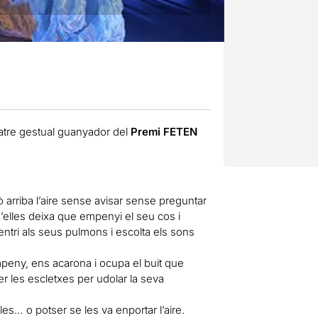
atre gestual guanyador del
Premi FETEN
rò arriba l’aire sense avisar sense preguntar
d’elles deixa que empenyi el seu cos i
entri als seus pulmons i escolta els sons
mpeny, ens acarona i ocupa el buit que
er les escletxes per udolar la seva
s… o potser se les va enportar l’aire.