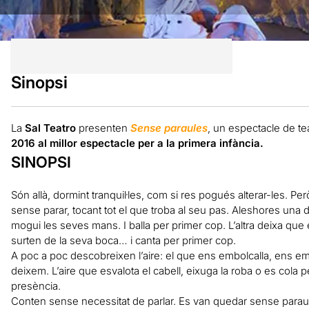
Sinopsi
La
Sal Teatro
presenten
Sense paraules
,
un espectacle de te
2016 al millor espectacle per a la primera infància.
SINOPSI
Són allà, dormint tranquil·les, com si res pogués alterar-les. Pe
sense parar, tocant tot el que troba al seu pas. Aleshores una 
mogui les seves mans. I balla per primer cop. L’altra deixa que 
surten de la seva boca… i canta per primer cop.
A poc a poc descobreixen l’aire: el que ens embolcalla, ens e
deixem. L’aire que esvalota el cabell, eixuga la roba o es cola p
presència.
Conten sense necessitat de parlar. Es van quedar sense paraule