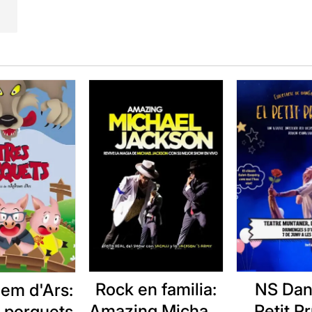
Rock en familia:
NS Dans
em d'Ars:
Amazing Michael
Petit P
s porquets