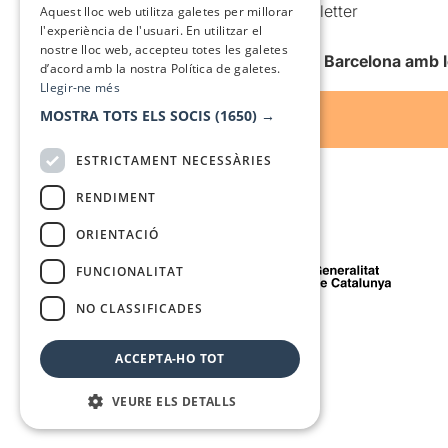
Comunicacions comercials i Newsletter
Aquest lloc web utilitza galetes per millorar
l'experiència de l'usuari. En utilitzar el
Anuncia’t
nostre lloc web, accepteu totes les galetes
Vull rebre la newsletter de Teatre Barcelona amb 
d’acord amb la nostra Política de galetes.
Llegir-ne més
MOSTRA TOTS ELS SOCIS
(1650) →
ESTRICTAMENT NECESSÀRIES
RENDIMENT
ORIENTACIÓ
Amb el suport de
FUNCIONALITAT
NO CLASSIFICADES
Mitjà de comunicació associat a
ACCEPTA-HO TOT
VEURE ELS DETALLS