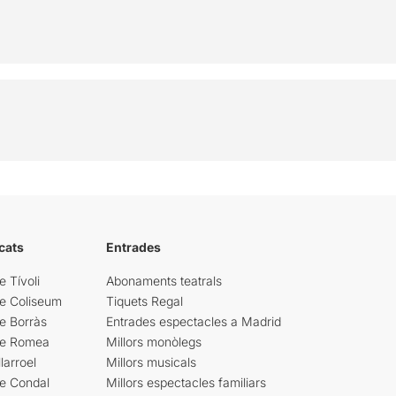
cats
Entrades
e Tívoli
Abonaments teatrals
re Coliseum
Tiquets Regal
e Borràs
Entrades espectacles a Madrid
re Romea
Millors monòlegs
larroel
Millors musicals
re Condal
Millors espectacles familiars