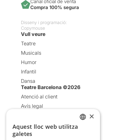
Canal oficial de venta
Compra 100% segura
Disseny i programació:
Copymouse
Vull veure
Teatre
Musicals
Humor
Infantil
Dansa
Teatre Barcelona ©2026
Atenció al client
Avís legal
×
Política de privacitat
Política de cookies
Aquest lloc web utilitza
CATALAN
galetes
Condicions d’ús
SPANISH