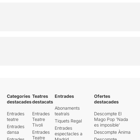
Categories
Teatres
Entrades
Ofertes
destacades
destacats
destacades
Abonaments
Entrades
Entrades
teatrals
Descompte El
teatre
Teatre
Mago Pop 'Nada
Tiquets Regal
Tívoli
es imposible'
Entrades
Entrades
dansa
Entrades
Descompte Ànima
espectacles a
Teatre
Entrades
Madrid
Descompte