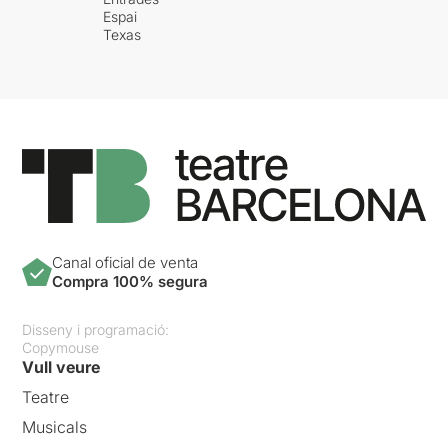
Espai
Texas
Canal oficial de venta
Compra 100% segura
Disseny i programació:
Copymouse
Vull veure
Teatre
Musicals