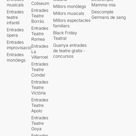
Coliseum
musicals
Mamma mia
Millors monòlegs
Entrades
Entrades
Descompte
Millors musicals
Teatre
teatre
Germans de sang
Millors espectacles
Borràs
infantil
familiars
Entrades
Entrades
Black Friday
Teatre
òpera
Teatral
Romea
Entrades
Guanya entrades
Entrades
improvisació
de teatre gratis -
La
Entrades
concursos
Villarroel
monòlegs
Entrades
Teatre
Condal
Entrades
Teatre
Victòria
Entrades
Teatre
Apolo
Entrades
Teatre
Goya
Entrades