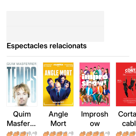
Espectacles relacionats
Quim
Angle
Improsh
Corta
Masferre
Mort
ow
cab
r: Temps
roj