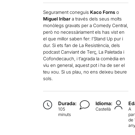
Segurament coneguis
Kaco Forns
o
Miguel Iríbar
a través dels seus molts
monòlegs gravats per a Comedy Central,
però no necessàriament els has vist en
el que millor saben fer: l’Stand Up pur i
dur. Si ets fan de La Resistència, dels
podcast Canviant de Terç, La Paletada i
Cofondecauch, i t’agrada la comèdia en
viu en general, aquest pot i ha de ser el
teu xou. Si us plau, no ens deixeu beure
sols.
Durada:
Idioma:
Ed
105
Castellà
A
minuts
par
de 
an