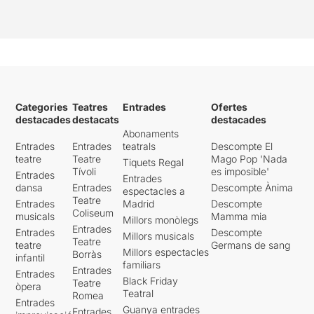
Categories
Teatres
Entrades
Ofertes
destacades
destacats
destacades
Abonaments
Entrades
Entrades
teatrals
Descompte El
teatre
Teatre
Mago Pop 'Nada
Tiquets Regal
Tívoli
es imposible'
Entrades
Entrades
dansa
Entrades
Descompte Ànima
espectacles a
Teatre
Entrades
Madrid
Descompte
Coliseum
musicals
Mamma mia
Millors monòlegs
Entrades
Entrades
Descompte
Millors musicals
Teatre
teatre
Germans de sang
Millors espectacles
Borràs
infantil
familiars
Entrades
Entrades
Black Friday
Teatre
òpera
Teatral
Romea
Entrades
Guanya entrades
Entrades