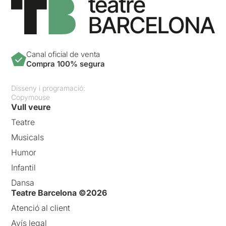
Canal oficial de venta
Compra 100% segura
Disseny i programació:
Copymouse
Vull veure
Teatre
Musicals
Humor
Infantil
Dansa
Teatre Barcelona ©2026
Atenció al client
Avís legal