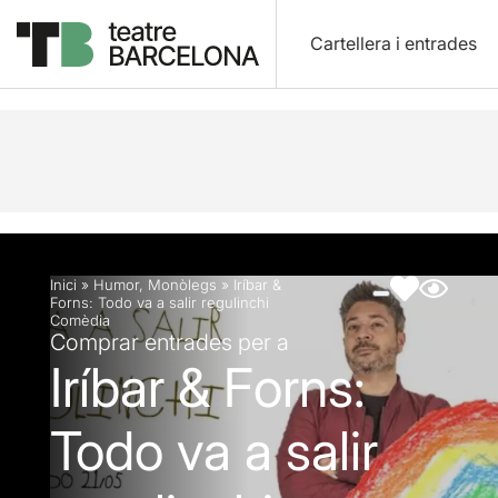
Cartellera i entrades
Descripció
Fitxa artística
Fotos i vídeos
Inici
»
Humor
,
Monòlegs
»
Iríbar &
Forns: Todo va a salir regulinchi
Comèdia
Comprar entrades per a
Iríbar & Forns:
Todo va a salir