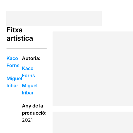
Fitxa
artística
Kaco
Autoria:
Forns
Kaco
Forns
Miguel
Iríbar
Miguel
Iríbar
Any de la
producció:
2021