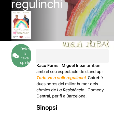
regulinchi
Deixa
la
teva
opinió
Kaco Forns
i
Miguel Iríbar
arriben
amb el seu espectacle de stand up:
Todo va a salir regulinchi
. Gairebé
dues hores del millor humor dels
còmics de
La Resistència
i Comedy
Central, per fi a Barcelona!
Sinopsi