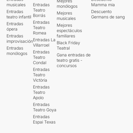
Mejores
musicales
Entradas
Mamma mia
monólogos
Teatro
Entradas
Descuento
Mejores
Borrás
teatro infantil
Germans de sang
musicales
Entradas
Entradas
Mejores
Teatro
ópera
espectáculos
Romea
Entradas
familiares
Entradas La
improvisación
Black Friday
Villarroel
Entradas
Teatral
Entradas
monólogos
Gana entradas de
Teatro
teatro gratis -
Condal
concursos
Entradas
Teatro
Victòria
Entradas
Teatro
Apolo
Entradas
Teatro Goya
Entradas
Espai Texas