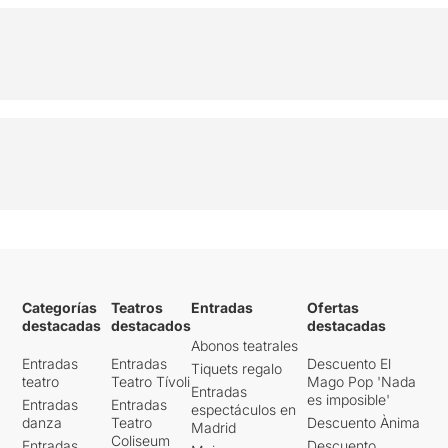
Categorías
Teatros
Entradas
Ofertas
destacadas
destacados
destacadas
Abonos teatrales
Entradas
Entradas
Descuento El
Tiquets regalo
teatro
Teatro Tívoli
Mago Pop 'Nada
Entradas
es imposible'
Entradas
Entradas
espectáculos en
danza
Teatro
Descuento Ànima
Madrid
Coliseum
Entradas
Descuento