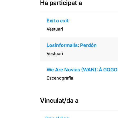
Ha participat a
Èxit o exit
Vestuari
Losinformalls: Perdón
Vestuari
We Are Novias (WAN): À GOGO
Escenografia
Vinculat/da a