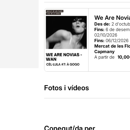
We Are Novi
Des de:
2 d'octu
Fins:
6 de desem
02/10/2026
Fins:
06/12/2026
Mercat de les Fl
Capmany
A partir de
10,00
Fotos i vídeos
Conegut/da per