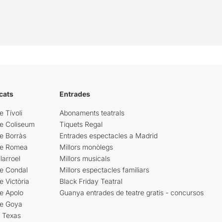
cats
Entrades
e Tívoli
Abonaments teatrals
re Coliseum
Tiquets Regal
e Borràs
Entrades espectacles a Madrid
re Romea
Millors monòlegs
larroel
Millors musicals
re Condal
Millors espectacles familiars
e Victòria
Black Friday Teatral
e Apolo
Guanya entrades de teatre gratis - concursos
re Goya
i Texas