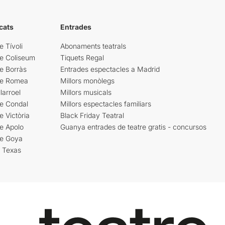
cats
Entrades
e Tívoli
Abonaments teatrals
re Coliseum
Tiquets Regal
e Borràs
Entrades espectacles a Madrid
re Romea
Millors monòlegs
larroel
Millors musicals
re Condal
Millors espectacles familiars
e Victòria
Black Friday Teatral
e Apolo
Guanya entrades de teatre gratis - concursos
re Goya
i Texas