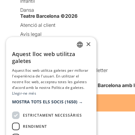
Infantil
Dansa
Teatre Barcelona ©2026
Atenció al client
Avís legal
×
Política de privacitat
Política de cookies
Aquest lloc web utilitza
CATALAN
galetes
Condicions d’ús
SPANISH
Comunicacions comercials i Newsletter
Aquest lloc web utilitza galetes per millorar
l'experiència de l'usuari. En utilitzar el
Anuncia’t
nostre lloc web, accepteu totes les galetes
Vull rebre la newsletter de Teatre Barcelona amb 
d’acord amb la nostra Política de galetes.
Llegir-ne més
MOSTRA TOTS ELS SOCIS
(1650) →
ESTRICTAMENT NECESSÀRIES
RENDIMENT