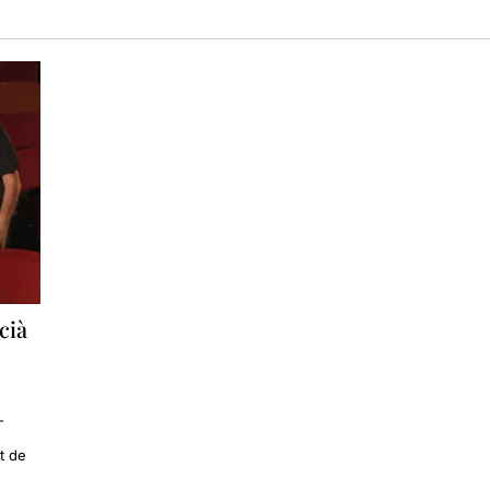
cià
—
t de