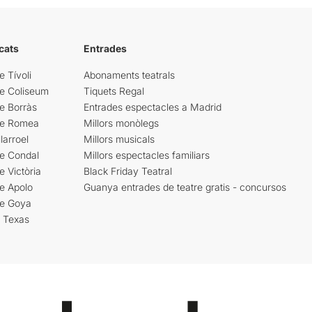
cats
Entrades
e Tívoli
Abonaments teatrals
re Coliseum
Tiquets Regal
e Borràs
Entrades espectacles a Madrid
re Romea
Millors monòlegs
larroel
Millors musicals
re Condal
Millors espectacles familiars
e Victòria
Black Friday Teatral
e Apolo
Guanya entrades de teatre gratis - concursos
re Goya
i Texas