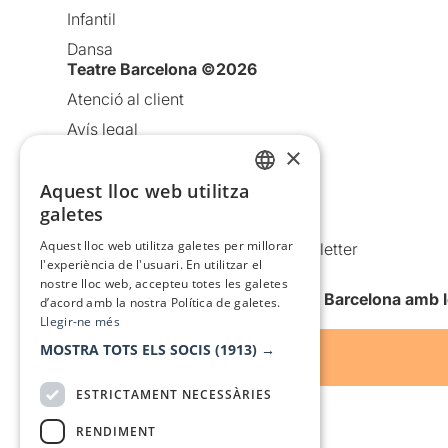
Infantil
Dansa
Teatre Barcelona ©2026
Atenció al client
Avís legal
×
Política de privacitat
Aquest lloc web utilitza
Política de cookies
CATALAN
galetes
Condicions d’ús
SPANISH
Aquest lloc web utilitza galetes per millorar
Comunicacions comercials i Newsletter
l'experiència de l'usuari. En utilitzar el
Anuncia’t
nostre lloc web, accepteu totes les galetes
Vull rebre la newsletter de Teatre Barcelona amb 
d’acord amb la nostra Política de galetes.
Llegir-ne més
MOSTRA TOTS ELS SOCIS
(1913) →
ESTRICTAMENT NECESSÀRIES
RENDIMENT