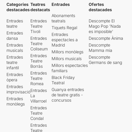
Categories
Teatres
Entrades
Ofertes
destacades
destacats
destacades
Abonaments
Entrades
Entrades
teatrals
Descompte El
teatre
Teatre
Mago Pop 'Nada
Tiquets Regal
Tívoli
es imposible'
Entrades
Entrades
dansa
Entrades
Descompte Ànima
espectacles a
Teatre
Entrades
Madrid
Descompte
Coliseum
musicals
Mamma mia
Millors monòlegs
Entrades
Entrades
Descompte
Millors musicals
Teatre
teatre
Germans de sang
Millors espectacles
Borràs
infantil
familiars
Entrades
Entrades
Black Friday
Teatre
òpera
Teatral
Romea
Entrades
Guanya entrades
Entrades
improvisació
de teatre gratis -
La
Entrades
concursos
Villarroel
monòlegs
Entrades
Teatre
Condal
Entrades
Teatre