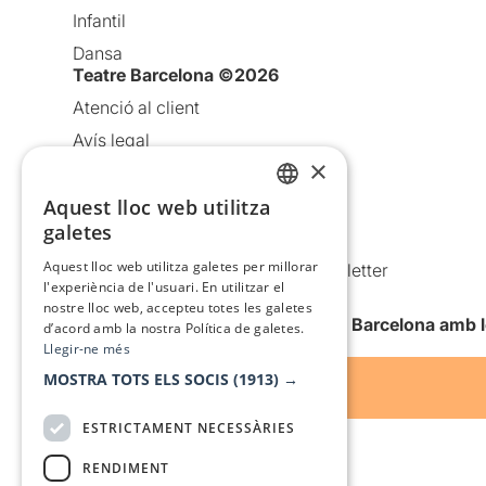
Infantil
Dansa
Teatre Barcelona ©2026
Atenció al client
Avís legal
×
Política de privacitat
Aquest lloc web utilitza
Política de cookies
CATALAN
galetes
Condicions d’ús
SPANISH
Aquest lloc web utilitza galetes per millorar
Comunicacions comercials i Newsletter
l'experiència de l'usuari. En utilitzar el
Anuncia’t
nostre lloc web, accepteu totes les galetes
Vull rebre la newsletter de Teatre Barcelona amb 
d’acord amb la nostra Política de galetes.
Llegir-ne més
MOSTRA TOTS ELS SOCIS
(1913) →
ESTRICTAMENT NECESSÀRIES
RENDIMENT