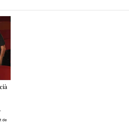
cià
—
t de