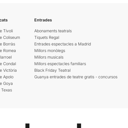
cats
Entrades
e Tívoli
Abonaments teatrals
re Coliseum
Tiquets Regal
e Borràs
Entrades espectacles a Madrid
re Romea
Millors monòlegs
larroel
Millors musicals
re Condal
Millors espectacles familiars
e Victòria
Black Friday Teatral
e Apolo
Guanya entrades de teatre gratis - concursos
re Goya
i Texas