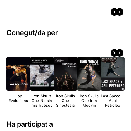
Conegut/da per
Hop
Iron Skulls
Iron Skulls
Iron Skulls
Last Space +
Ir
Evolucions
Co.: No sin
Co.:
Co.: Iron
Azul
C
mis huesos
Sinestesia
Modvm
Petróleo
P
Ha participat a