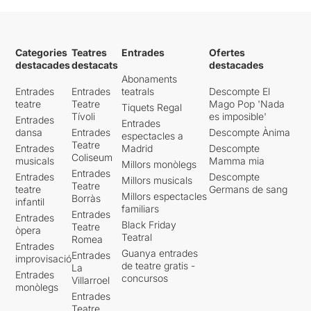
Categories
Teatres
Entrades
Ofertes
destacades
destacats
destacades
Abonaments
Entrades
Entrades
teatrals
Descompte El
teatre
Teatre
Mago Pop 'Nada
Tiquets Regal
Tívoli
es imposible'
Entrades
Entrades
dansa
Entrades
Descompte Ànima
espectacles a
Teatre
Entrades
Madrid
Descompte
Coliseum
musicals
Mamma mia
Millors monòlegs
Entrades
Entrades
Descompte
Millors musicals
Teatre
teatre
Germans de sang
Millors espectacles
Borràs
infantil
familiars
Entrades
Entrades
Black Friday
Teatre
òpera
Teatral
Romea
Entrades
Guanya entrades
Entrades
improvisació
de teatre gratis -
La
Entrades
concursos
Villarroel
monòlegs
Entrades
Teatre