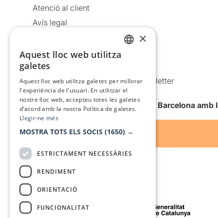
Atenció al client
Avís legal
×
Política de privacitat
Política de cookies
Aquest lloc web utilitza
CATALAN
galetes
Condicions d’ús
SPANISH
Comunicacions comercials i Newsletter
Aquest lloc web utilitza galetes per millorar
l'experiència de l'usuari. En utilitzar el
Anuncia’t
nostre lloc web, accepteu totes les galetes
Vull rebre la newsletter de Teatre Barcelona amb 
d’acord amb la nostra Política de galetes.
Llegir-ne més
MOSTRA TOTS ELS SOCIS
(1650) →
ESTRICTAMENT NECESSÀRIES
RENDIMENT
ORIENTACIÓ
Amb el suport de
FUNCIONALITAT