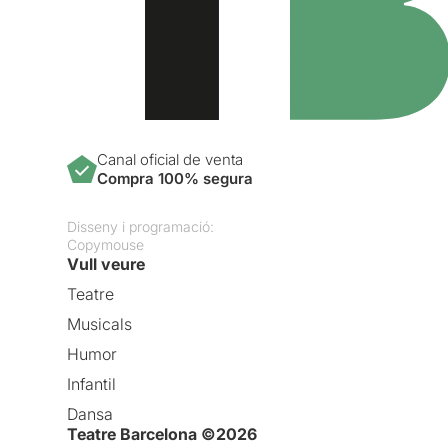
Canal oficial de venta
Compra 100% segura
Disseny i programació:
Copymouse
Vull veure
Teatre
Musicals
Humor
Infantil
Dansa
Teatre Barcelona ©2026