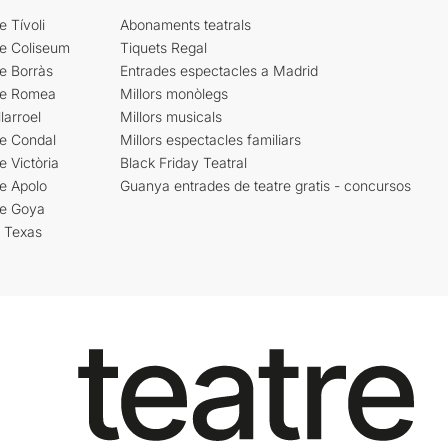
e Tívoli
Abonaments teatrals
re Coliseum
Tiquets Regal
e Borràs
Entrades espectacles a Madrid
re Romea
Millors monòlegs
larroel
Millors musicals
re Condal
Millors espectacles familiars
e Victòria
Black Friday Teatral
e Apolo
Guanya entrades de teatre gratis - concursos
re Goya
i Texas