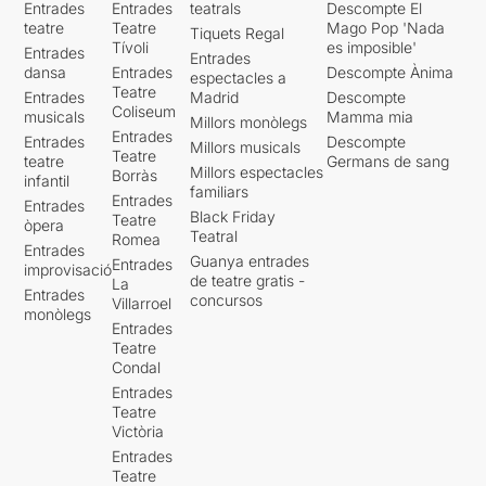
Entrades
Entrades
teatrals
Descompte El
teatre
Teatre
Mago Pop 'Nada
Tiquets Regal
Tívoli
es imposible'
Entrades
Entrades
dansa
Entrades
Descompte Ànima
espectacles a
Teatre
Entrades
Madrid
Descompte
Coliseum
musicals
Mamma mia
Millors monòlegs
Entrades
Entrades
Descompte
Millors musicals
Teatre
teatre
Germans de sang
Millors espectacles
Borràs
infantil
familiars
Entrades
Entrades
Black Friday
Teatre
òpera
Teatral
Romea
Entrades
Guanya entrades
Entrades
improvisació
de teatre gratis -
La
Entrades
concursos
Villarroel
monòlegs
Entrades
Teatre
Condal
Entrades
Teatre
Victòria
Entrades
Teatre