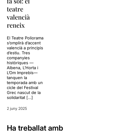
fa sol: el
teatre
valencià
reneix
El Teatre Poliorama
s’omplirà d’accent
valencià a principis
d’estiu. Tres
companyies
històriques —
Albena, L’Horta i
L’Om Imprebís—
tanquen la
temporada amb un
cicle del Festival
Grec nascut de la
solidaritat […]
2 juny 2025
Ha treballat amb