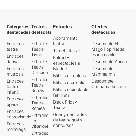
Categories
Teatres
Entrades
Ofertes
destacades
destacats
destacades
Abonaments
Entrades
Entrades
teatrals
Descompte El
teatre
Teatre
Mago Pop 'Nada
Tiquets Regal
Tívoli
es imposible'
Entrades
Entrades
dansa
Entrades
Descompte Ànima
espectacles a
Teatre
Entrades
Madrid
Descompte
Coliseum
musicals
Mamma mia
Millors monòlegs
Entrades
Entrades
Descompte
Millors musicals
Teatre
teatre
Germans de sang
Millors espectacles
Borràs
infantil
familiars
Entrades
Entrades
Black Friday
Teatre
òpera
Teatral
Romea
Entrades
Guanya entrades
Entrades
improvisació
de teatre gratis -
La
Entrades
concursos
Villarroel
monòlegs
Entrades