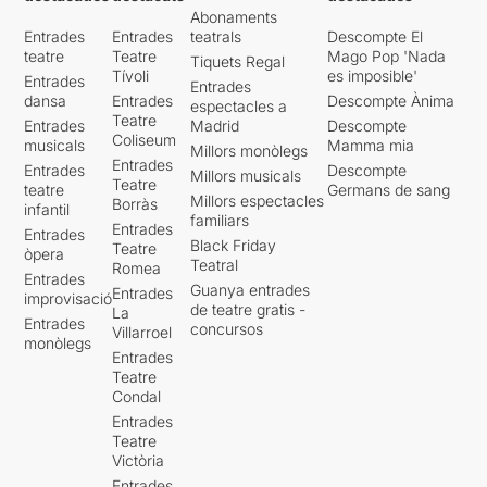
Abonaments
Entrades
Entrades
teatrals
Descompte El
teatre
Teatre
Mago Pop 'Nada
Tiquets Regal
Tívoli
es imposible'
Entrades
Entrades
dansa
Entrades
Descompte Ànima
espectacles a
Teatre
Entrades
Madrid
Descompte
Coliseum
musicals
Mamma mia
Millors monòlegs
Entrades
Entrades
Descompte
Millors musicals
Teatre
teatre
Germans de sang
Millors espectacles
Borràs
infantil
familiars
Entrades
Entrades
Black Friday
Teatre
òpera
Teatral
Romea
Entrades
Guanya entrades
Entrades
improvisació
de teatre gratis -
La
Entrades
concursos
Villarroel
monòlegs
Entrades
Teatre
Condal
Entrades
Teatre
Victòria
Entrades