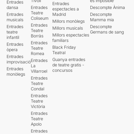
Tívoli
es imposible'
Entrades
Entrades
dansa
Entrades
Descompte Ànima
espectacles a
Teatre
Entrades
Madrid
Descompte
Coliseum
musicals
Mamma mia
Millors monòlegs
Entrades
Entrades
Descompte
Millors musicals
Teatre
teatre
Germans de sang
Millors espectacles
Borràs
infantil
familiars
Entrades
Entrades
Black Friday
Teatre
òpera
Teatral
Romea
Entrades
Guanya entrades
Entrades
improvisació
de teatre gratis -
La
Entrades
concursos
Villarroel
monòlegs
Entrades
Teatre
Condal
Entrades
Teatre
Victòria
Entrades
Teatre
Apolo
Entrades