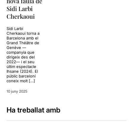
nova faula de
Sidi Larbi
Cherkaoui
Sidi Larbi
Cherkaoui torna a
Barcelona amb el
Grand Théâtre de
Genève —
companyia que
dirigeix des del
2022— i el seu
últim espectacle
Ihsane (2024). El
públic barceloní
coneix molt […]
10 juny 2025
Ha treballat amb