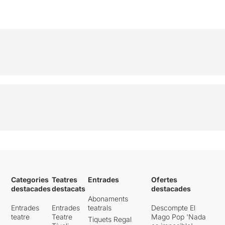
Categories
Teatres
Entrades
Ofertes
destacades
destacats
destacades
Abonaments
Entrades
Entrades
teatrals
Descompte El
teatre
Teatre
Mago Pop 'Nada
Tiquets Regal