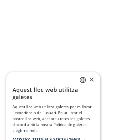
×
Aquest lloc web utilitza
CATALAN
galetes
SPANISH
Aquest lloc web utilitza galetes per millorar
l'experiència de l'usuari. En utilitzar el
nostre lloc web, accepteu totes les galetes
d’acord amb la nostra Política de galetes.
Llegir-ne més
MOSTRA TOTS ELS SOCIS
(1650) →