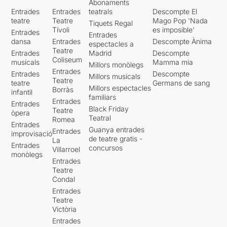
Abonaments
Entrades
Entrades
teatrals
Descompte El
teatre
Teatre
Mago Pop 'Nada
Tiquets Regal
Tívoli
es imposible'
Entrades
Entrades
dansa
Entrades
Descompte Ànima
espectacles a
Teatre
Entrades
Madrid
Descompte
Coliseum
musicals
Mamma mia
Millors monòlegs
Entrades
Entrades
Descompte
Millors musicals
Teatre
teatre
Germans de sang
Millors espectacles
Borràs
infantil
familiars
Entrades
Entrades
Black Friday
Teatre
òpera
Teatral
Romea
Entrades
Guanya entrades
Entrades
improvisació
de teatre gratis -
La
Entrades
concursos
Villarroel
monòlegs
Entrades
Teatre
Condal
Entrades
Teatre
Victòria
Entrades