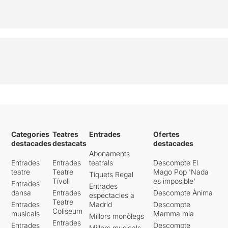
Categories
Teatres
Entrades
Ofertes
destacades
destacats
destacades
Abonaments
Entrades
Entrades
teatrals
Descompte El
teatre
Teatre
Mago Pop 'Nada
Tiquets Regal
Tívoli
es imposible'
Entrades
Entrades
dansa
Entrades
Descompte Ànima
espectacles a
Teatre
Entrades
Madrid
Descompte
Coliseum
musicals
Mamma mia
Millors monòlegs
Entrades
Entrades
Descompte
Millors musicals