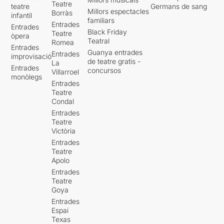
Teatre
teatre
Germans de sang
Millors espectacles
Borràs
infantil
familiars
Entrades
Entrades
Black Friday
Teatre
òpera
Teatral
Romea
Entrades
Guanya entrades
Entrades
improvisació
de teatre gratis -
La
Entrades
concursos
Villarroel
monòlegs
Entrades
Teatre
Condal
Entrades
Teatre
Victòria
Entrades
Teatre
Apolo
Entrades
Teatre
Goya
Entrades
Espai
Texas