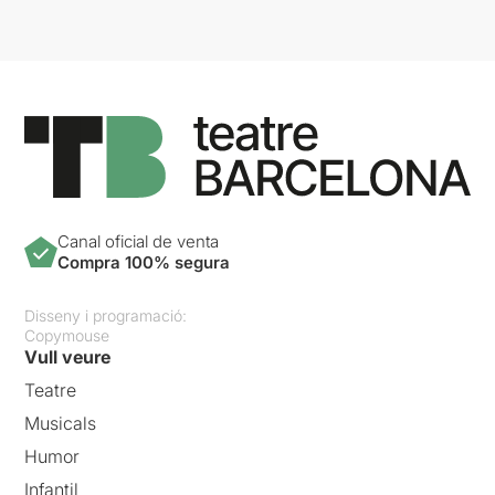
Canal oficial de venta
Compra 100% segura
Disseny i programació:
Copymouse
Vull veure
Teatre
Musicals
Humor
Infantil