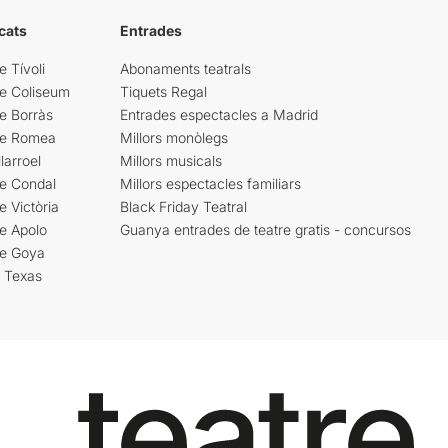
cats
Entrades
e Tívoli
Abonaments teatrals
re Coliseum
Tiquets Regal
e Borràs
Entrades espectacles a Madrid
re Romea
Millors monòlegs
larroel
Millors musicals
re Condal
Millors espectacles familiars
e Victòria
Black Friday Teatral
e Apolo
Guanya entrades de teatre gratis - concursos
re Goya
i Texas