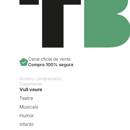
Canal oficial de venta
Compra 100% segura
Disseny i programació:
Copymouse
Vull veure
Teatre
Musicals
Humor
Infantil