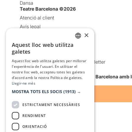
Dansa
Teatre Barcelona ©2026
Atenció al client
Avís legal
×
Política de privacitat
Aquest lloc web utilitza
Política de cookies
CATALAN
galetes
Condicions d’ús
SPANISH
Aquest lloc web utilitza galetes per millorar
Comunicacions comercials i Newsletter
l'experiència de l'usuari. En utilitzar el
Anuncia’t
nostre lloc web, accepteu totes les galetes
Vull rebre la newsletter de Teatre Barcelona amb 
d’acord amb la nostra Política de galetes.
Llegir-ne més
MOSTRA TOTS ELS SOCIS
(1913) →
ESTRICTAMENT NECESSÀRIES
RENDIMENT
ORIENTACIÓ
Amb el suport de