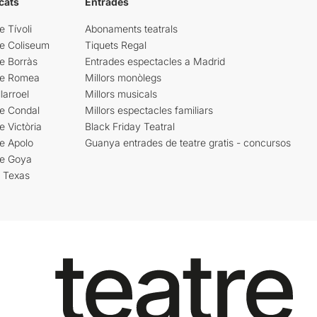
cats
Entrades
e Tívoli
Abonaments teatrals
re Coliseum
Tiquets Regal
e Borràs
Entrades espectacles a Madrid
re Romea
Millors monòlegs
larroel
Millors musicals
re Condal
Millors espectacles familiars
e Victòria
Black Friday Teatral
e Apolo
Guanya entrades de teatre gratis - concursos
re Goya
i Texas