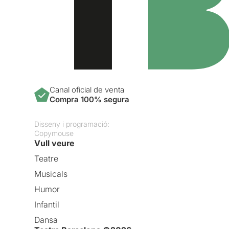
Canal oficial de venta
Compra 100% segura
Disseny i programació:
Copymouse
Vull veure
Teatre
Musicals
Humor
Infantil
Dansa