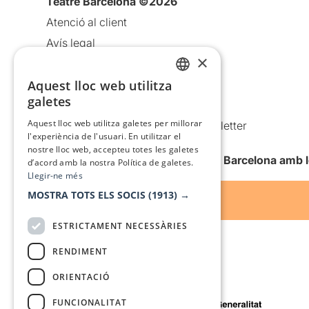
Teatre Barcelona ©2026
Atenció al client
Avís legal
×
Política de privacitat
Aquest lloc web utilitza
Política de cookies
CATALAN
galetes
Condicions d’ús
SPANISH
Aquest lloc web utilitza galetes per millorar
Comunicacions comercials i Newsletter
l'experiència de l'usuari. En utilitzar el
Anuncia’t
nostre lloc web, accepteu totes les galetes
Vull rebre la newsletter de Teatre Barcelona amb 
d’acord amb la nostra Política de galetes.
Llegir-ne més
MOSTRA TOTS ELS SOCIS
(1913) →
ESTRICTAMENT NECESSÀRIES
RENDIMENT
ORIENTACIÓ
Amb el suport de
FUNCIONALITAT