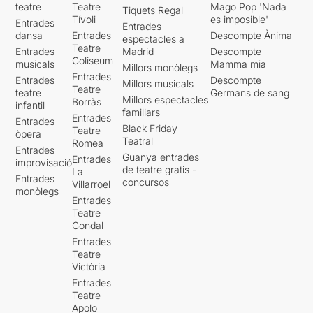
teatre
Teatre
Mago Pop 'Nada
Tiquets Regal
Tívoli
es imposible'
Entrades
Entrades
dansa
Entrades
Descompte Ànima
espectacles a
Teatre
Entrades
Madrid
Descompte
Coliseum
musicals
Mamma mia
Millors monòlegs
Entrades
Entrades
Descompte
Millors musicals
Teatre
teatre
Germans de sang
Millors espectacles
Borràs
infantil
familiars
Entrades
Entrades
Black Friday
Teatre
òpera
Teatral
Romea
Entrades
Guanya entrades
Entrades
improvisació
de teatre gratis -
La
Entrades
concursos
Villarroel
monòlegs
Entrades
Teatre
Condal
Entrades
Teatre
Victòria
Entrades
Teatre
Apolo