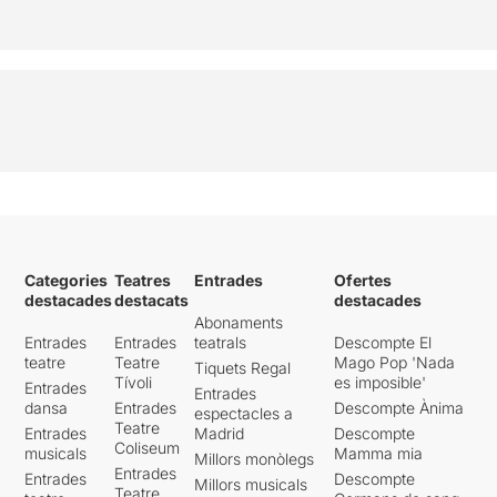
Categories
Teatres
Entrades
Ofertes
destacades
destacats
destacades
Abonaments
Entrades
Entrades
teatrals
Descompte El
teatre
Teatre
Mago Pop 'Nada
Tiquets Regal
Tívoli
es imposible'
Entrades
Entrades
dansa
Entrades
Descompte Ànima
espectacles a
Teatre
Entrades
Madrid
Descompte
Coliseum
musicals
Mamma mia
Millors monòlegs
Entrades
Entrades
Descompte
Millors musicals
Teatre