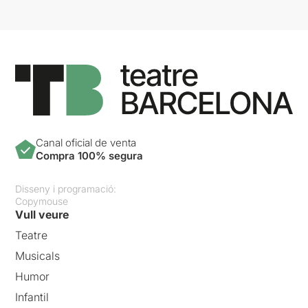
Canal oficial de venta
Compra 100% segura
Disseny i programació:
Copymouse
Vull veure
Teatre
Musicals
Humor
Infantil