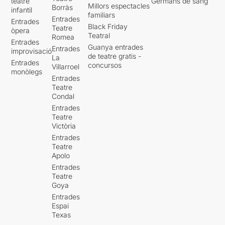
teatre
Germans de sang
Millors espectacles
Borràs
infantil
familiars
Entrades
Entrades
Black Friday
Teatre
òpera
Teatral
Romea
Entrades
Guanya entrades
Entrades
improvisació
de teatre gratis -
La
Entrades
concursos
Villarroel
monòlegs
Entrades
Teatre
Condal
Entrades
Teatre
Victòria
Entrades
Teatre
Apolo
Entrades
Teatre
Goya
Entrades
Espai
Texas