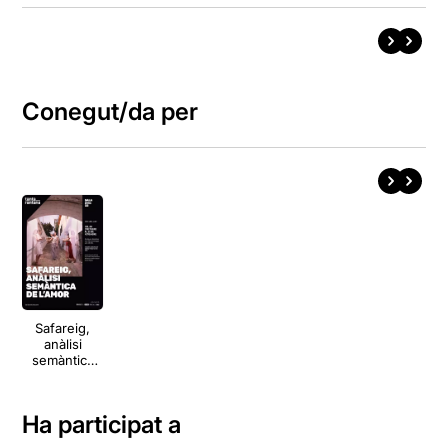
Conegut/da per
Safareig,
anàlisi
semàntica
de l’amor
Ha participat a