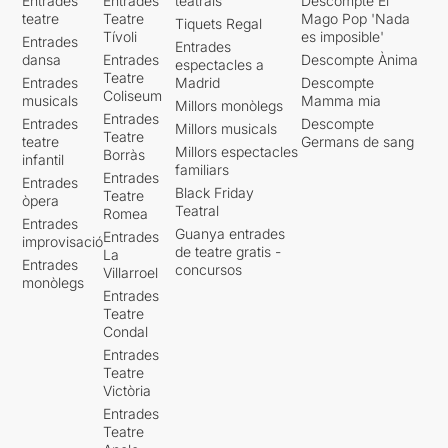
Entrades
Entrades
teatrals
Descompte El
teatre
Teatre
Mago Pop 'Nada
Tiquets Regal
Tívoli
es imposible'
Entrades
Entrades
dansa
Entrades
Descompte Ànima
espectacles a
Teatre
Entrades
Madrid
Descompte
Coliseum
musicals
Mamma mia
Millors monòlegs
Entrades
Entrades
Descompte
Millors musicals
Teatre
teatre
Germans de sang
Millors espectacles
Borràs
infantil
familiars
Entrades
Entrades
Black Friday
Teatre
òpera
Teatral
Romea
Entrades
Guanya entrades
Entrades
improvisació
de teatre gratis -
La
Entrades
concursos
Villarroel
monòlegs
Entrades
Teatre
Condal
Entrades
Teatre
Victòria
Entrades
Teatre