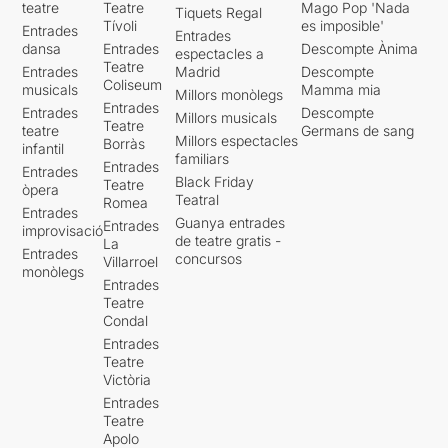
teatre
Teatre
Mago Pop 'Nada
Tiquets Regal
Tívoli
es imposible'
Entrades
Entrades
dansa
Entrades
Descompte Ànima
espectacles a
Teatre
Entrades
Madrid
Descompte
Coliseum
musicals
Mamma mia
Millors monòlegs
Entrades
Entrades
Descompte
Millors musicals
Teatre
teatre
Germans de sang
Millors espectacles
Borràs
infantil
familiars
Entrades
Entrades
Black Friday
Teatre
òpera
Teatral
Romea
Entrades
Guanya entrades
Entrades
improvisació
de teatre gratis -
La
Entrades
concursos
Villarroel
monòlegs
Entrades
Teatre
Condal
Entrades
Teatre
Victòria
Entrades
Teatre
Apolo