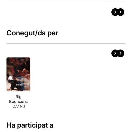
Conegut/da per
Big
Bouncers:
O.V.N.I
Ha participat a