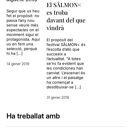
El SÂLMON<
es troba
Segur que us heu
fet el propòsit: no
davant del que
passa l’any nou
sense veure més
vindrà
espectacles on el
moviment sigui el
protagonista. Aquí
El propòsit del
us en fem una
festival SÂLMON< és
selecció, perquè
l’escolta d’allò que
hi ha […]
succeeix a
l’actualitat. “A totes
se’ns fa evident que
14 gener 2019
les condiciones han
canviat. L’escenari és
un altre i el paisatge
ha començat a
desdibuixar-se […]
31 gener 2018
Ha treballat amb